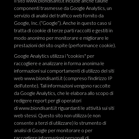
Il sito
www.biondisanti.it
include anche talune
componenti trasmesse da Google Analytics, un
servizio di analisi del traffico web fornito da
Google, Inc. (“Google”). Anche in questo caso si
tratta di cookie di terze parti raccolti e gestiti in
modo anonimo per monitorare e migliorare le
prestazioni del sito ospite (performance cookie).
Google Analytics utilizza i "cookies" per
raccogliere e analizzare in forma anonima le
informazioni sui comportamenti di utilizzo del siti
web
www.biondisanti.it
(compreso l'indirizzo IP
dell'utente). Tali informazioni vengono raccolte
da Google Analytics, che le elabora allo scopo di
redigere report per gli operatori
di
www.biondisanti.it
riguardanti le attività sui siti
web stessi. Questo sito non utilizza (e non
consente a terzi di utilizzare) lo strumento di
analisi di Google per monitorare o per
raccogliere informazioni personali di