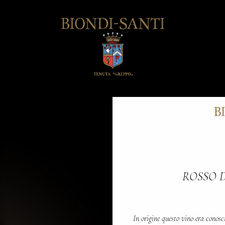
ROSSO 
In origine questo vino era conosc