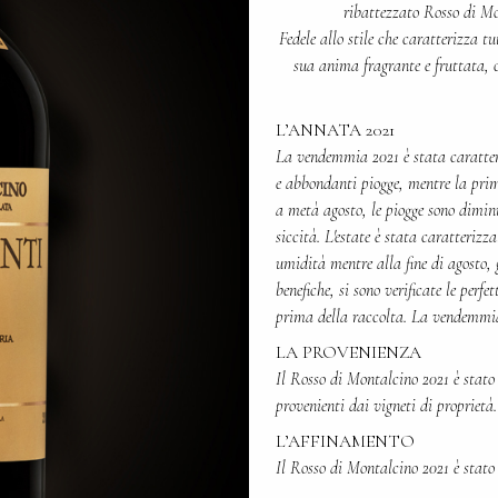
ribattezzato Rosso di Mo
Fedele allo stile che caratterizza tu
sua anima fragrante e fruttata, c
L’ANNATA 2021
La vendemmia 2021 è stata caratter
e abbondanti piogge, mentre la prima
a metà agosto, le piogge sono dimin
siccità. L'estate è stata caratteriz
umidità mentre alla fine di agosto, 
benefiche, si sono verificate le perf
prima della raccolta. La vendemmia 
LA PROVENIENZA
Il Rosso di Montalcino 2021 è stato 
provenienti dai vigneti di proprietà.
L’AFFINAMENTO
Il Rosso di Montalcino 2021 è stato 