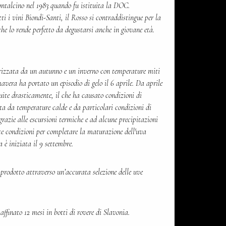
ntalcino nel 1983 quando fu istituita la DOC.
tti i vini Biondi-Santi, il Rosso si contraddistingue per la
he lo rende perfetto da degustarsi anche in giovane età.
izzata da un autunno e un inverno con temperature miti
vera ha portato un episodio di gelo il 6 aprile. Da aprile
uite drasticamente, il che ha causato condizioni di
zata da temperature calde e da particolari condizioni di
grazie alle escursioni termiche e ad alcune precipitazioni
ette condizioni per completare la maturazione dell'uva
è iniziata il 9 settembre.
prodotto attraverso un’accurata selezione delle uve
affinato 12 mesi in botti di rovere di Slavonia.