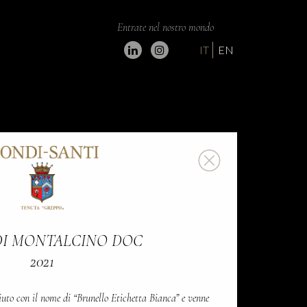
Entrate nel nostro mondo
IT
EN
DI MONTALCINO DOC
2021
iuto con il nome di “Brunello Etichetta Bianca” e venne