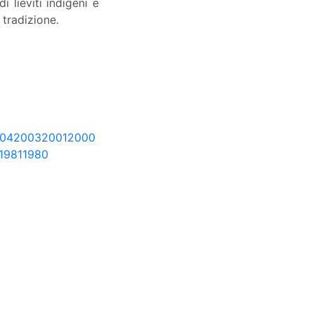
 lieviti indigeni e
 tradizione.
04
2003
2001
2000
1981
1980