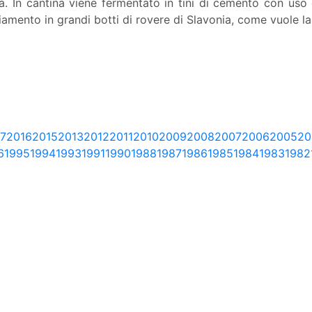
tà. In cantina viene fermentato in tini di cemento con uso di
iamento in grandi botti di rovere di Slavonia, come vuole la
7
2016
2015
2013
2012
2011
2010
2009
2008
2007
2006
2005
20
6
1995
1994
1993
1991
1990
1988
1987
1986
1985
1984
1983
1982