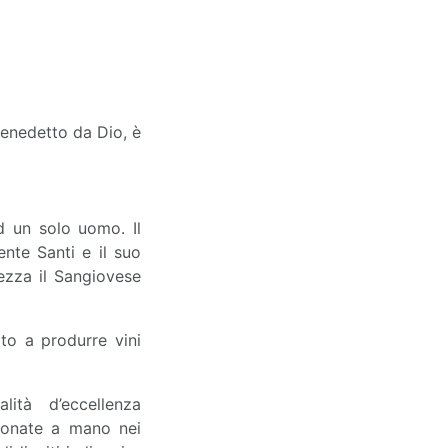
benedetto da Dio, è
d un solo uomo. Il
ente Santi e il suo
ezza il Sangiovese
ato a produrre vini
ità d’eccellenza
ionate a mano nei