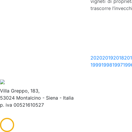
vigneti di proprie
trascorre l’invecch
2020
2019
2018
201
1999
1998
1997
199
Villa Greppo, 183,
53024 Montalcino - Siena - Italia
p. iva 00521610527