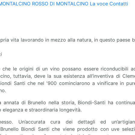
 MONTALCINO
ROSSO DI MONTALCINO
La voce
Contatti
opria vita lavorando in mezzo alla natura, in questo paese 
i
che le origini di un vino possano essere riconducibili a
cino, tuttavia, deve la sua esistenza all’inventiva di Clem
Biondi Santi che nel '900 cominciarono a vinificare in pur
no.
 annata di Brunello nella storia, Biondi-Santi ha continu
o eleganza e straordinaria longevità.
sso. Un’accurata cura dei dettagli ed un’artigianal
Brunello Biondi Santi che viene prodotto con uve selez