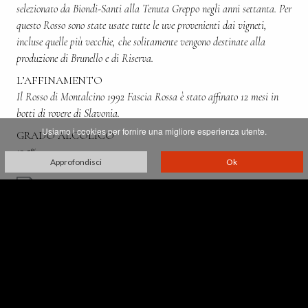
selezionato da Biondi-Santi alla Tenuta Greppo negli anni settanta. Per
questo Rosso sono state usate tutte le uve provenienti dai vigneti,
incluse quelle più vecchie, che solitamente vengono destinate alla
produzione di Brunello e di Riserva.
L’AFFINAMENTO
Il Rosso di Montalcino 1992 Fascia Rossa è stato affinato 12 mesi in
botti di rovere di Slavonia.
Usiamo i cookies per fornire una migliore esperienza utente.
GRADO ALCOLICO
13,5%
Approfondisci
Ok
Villa Greppo, 183,
53024 Montalcino - Siena - Italia
p. iva 00521610527