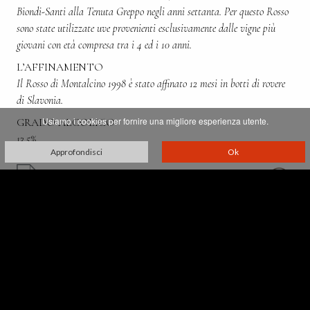
Biondi-Santi alla Tenuta Greppo negli anni settanta. Per questo Rosso
sono state utilizzate uve provenienti esclusivamente dalle vigne più
giovani con età compresa tra i 4 ed i 10 anni.
L’AFFINAMENTO
Il Rosso di Montalcino 1998 è stato affinato 12 mesi in botti di rovere
di Slavonia.
Usiamo i cookies per fornire una migliore esperienza utente.
GRADO ALCOLICO
13,5%
Approfondisci
Ok
Villa Greppo, 183,
53024 Montalcino - Siena - Italia
p. iva 00521610527