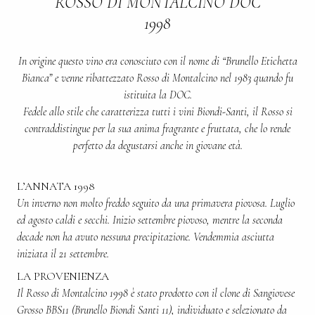
ROSSO DI MONTALCINO DOC
1998
In origine questo vino era conosciuto con il nome di “Brunello Etichetta
Bianca” e venne ribattezzato Rosso di Montalcino nel 1983 quando fu
istituita la DOC.
Fedele allo stile che caratterizza tutti i vini Biondi-Santi, il Rosso si
contraddistingue per la sua anima fragrante e fruttata, che lo rende
perfetto da degustarsi anche in giovane età.
L’ANNATA 1998
Un inverno non molto freddo seguito da una primavera piovosa. Luglio
ed agosto caldi e secchi. Inizio settembre piovoso, mentre la seconda
decade non ha avuto nessuna precipitazione. Vendemmia asciutta
iniziata il 21 settembre.
LA PROVENIENZA
Il Rosso di Montalcino 1998 è stato prodotto con il clone di Sangiovese
Grosso BBS11 (Brunello Biondi Santi 11), individuato e selezionato da