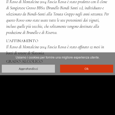
Il Rosso di Montalcino 2014 Fascia Rossa è stato prodotto con il clone
di Sangiovese Grosso BBS11 (Brunello Biondi Santi 11), individuato e
selezionato da Biondi-Santi alla Tenuta Greppo negli anni settanta. Per
questo Rosso sono state usate tutte le uve provenienti dai vigneti,
incluse quelle più vecchie, che solitamente vengono destinate alla
produzione di Brunello e di Riserva.
L’AFFINAMENTO
Il Rosso di Montalcino 2014 Fascia Rossa è stato affinato 12 mesi in
botti di rovere di Slavonia.
Usiamo i cookies per fornire una migliore esperienza utente.
GRADO ALCOLICO
13,5%
Approfondisci
Ok
Villa Greppo, 183,