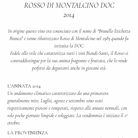
ROSSO DI MONTALCINO DOC
2014
In origine questo vino era conosciuto con il nome di “Brunello Etichetta
Bianca” e venne ribattezzato Rosso di Montalcino nel 1983 quando fu
istituita la DOC.
Fedele allo stile che caratterizza tutti i vini Biondi-Santi, il Rosso si
contraddistingue per la sua anima fragrante e fruttata, che lo rende
perfetto da degustarsi anche in giovane età.
L’ANNATA 2014
Un andamento climatico caratterizzato da una primavera
generalmente mite. Luglio, agosto e settembre sono stati
rispettivamente piovosi e temperati, rispetto alle annate normali, con
solo poche giornate limpide e soleggiate. La vendemmia è iniziata il 1º
ottobre.
LA PROVENIENZA