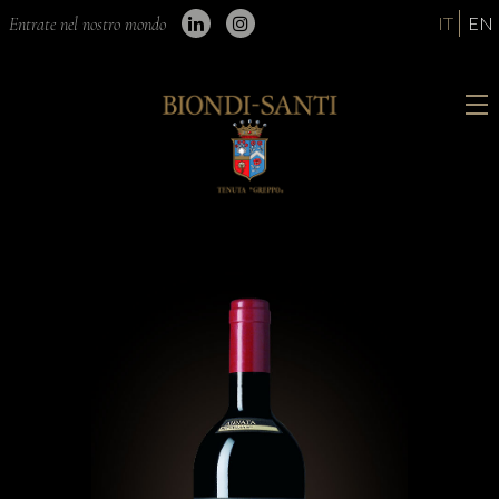
IT
EN
Entrate nel nostro mondo