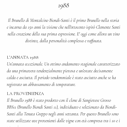
1988
Il Brunello di Montalcino Biondi-Santi è il primo Brunello nella storia
e incarna da 150 anni la visione che nell'ottocento ispirò Clemente Santi
nella creazione della sua prima espressione. E' oggi come allora un vino
distinto, dalla personalità complessa e raffinata.
L’ANNATA 1988
Un’annata eccezionale. Un ottimo andamento stagionale caratterizzato
da una primavera tendenzialmente piovosa e un’estate decisamente
calda e asciutta. Il periodo vendemmiale è stato asciutto anche se ha
registrato un abbassamento di temperature.
LA PROVENIENZA
Il Brunello 1988 è stato prodotto con il clone di Sangiovese Grosso
BBS11 (Brunello Biondi Santi 11), individuato e selezionato da Biondi-
Santi alla Tenuta Greppo negli anni settanta. Per questo Brunello sono
state utilizzate uve provenienti dalle vigne con età compresa tra i 10 e i