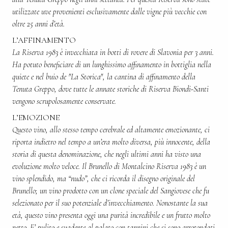
utilizzate uve provenienti esclusivamente dalle vigne più vecchie con
oltre 25 anni d’età.
L’AFFINAMENTO
La Riserva 1983 è invecchiata in botti di rovere di Slavonia per 3 anni.
Ha potuto beneficiare di un lunghissimo affinamento in bottiglia nella
quiete e nel buio de "La Storica", la cantina di affinamento della
Tenuta Greppo, dove tutte le annate storiche di Riserva Biondi-Santi
vengono scrupolosamente conservate.
L’EMOZIONE
Questo vino, allo stesso tempo cerebrale ed altamente emozionante, ci
riporta indietro nel tempo a un’era molto diversa, più innocente, della
storia di questa denominazione, che negli ultimi anni ha visto una
evoluzione molto veloce. Il Brunello di Montalcino Riserva 1983 è un
vino splendido, ma “nudo”, che ci ricorda il disegno originale del
Brunello; un vino prodotto con un clone speciale del Sangiovese che fu
selezionato per il suo potenziale d’invecchiamento. Nonostante la sua
età, questo vino presenta oggi una purità incredibile e un frutto molto
netto. E’ pulito e suadente al palato con tannini che si sono arrotondati