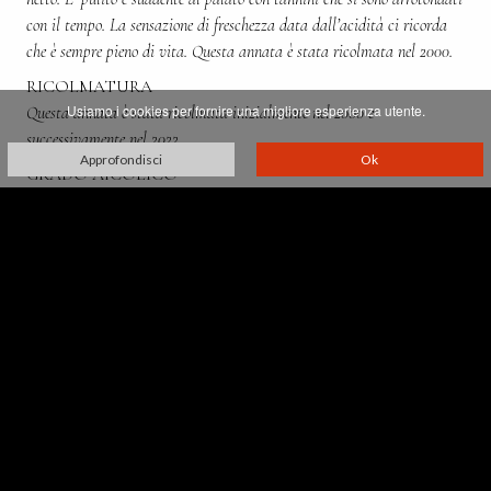
con il tempo. La sensazione di freschezza data dall’acidità ci ricorda
che è sempre pieno di vita. Questa annata è stata ricolmata nel 2000.
RICOLMATURA
Usiamo i cookies per fornire una migliore esperienza utente.
Questa annata è stata ricolmata inizialmente nel 2000 e
successivamente nel 2022.
Approfondisci
Ok
GRADO AlCOLICO
13%
PRODOTTA DA:
Franco Biondi Santi
Villa Greppo, 183,
53024 Montalcino - Siena - Italia