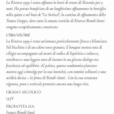
La Riserva 1999 è stata affinata in botti di rovere di Slavonia per 3
anni. Ha potuto beneficiare di un lunghissimo affinamento in bottiglia
nella quiete e nel buio de "La Storica", la cantina di affinamento della
Tenuta Greppo, dove tutte le annate storiche di Riserva Biondi-Santi
vengono scrupolosamente conservate.
L’EMOZIONE
La Riserva 1999 è stata un’annata particolarmente fresca e bilanciata.
Nel bicchiere è di un colore rosso granato, il bouquet mostra note di
ciliegia accompagnate ad aromi di radice di liquirizia e tabacco,
sottobosco e una leggera nota di incenso in un giocoso dialogo tra
freschezza ed equilibrio. Al palato, questa vendemmia piuttosto
austera oggi coinvolge per la sua intensità, con tannini vellutati e una
acidità decisa – la firma di Biondi–Santi. Con la sua struttura
vigorosa, pura e verticale promette ancora una lunga vita.
GRADO AlCOLICO
13,5%
PRODOTTA DA:
Franco Biondi Santi