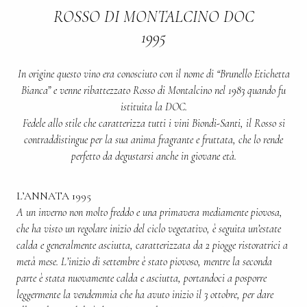
ROSSO DI MONTALCINO DOC
1995
In origine questo vino era conosciuto con il nome di “Brunello Etichetta
Bianca” e venne ribattezzato Rosso di Montalcino nel 1983 quando fu
istituita la DOC.
Fedele allo stile che caratterizza tutti i vini Biondi-Santi, il Rosso si
contraddistingue per la sua anima fragrante e fruttata, che lo rende
perfetto da degustarsi anche in giovane età.
L’ANNATA 1995
A un inverno non molto freddo e una primavera mediamente piovosa,
che ha visto un regolare inizio del ciclo vegetativo, è seguita un’estate
calda e generalmente asciutta, caratterizzata da 2 piogge ristoratrici a
metà mese. L’inizio di settembre è stato piovoso, mentre la seconda
parte è stata nuovamente calda e asciutta, portandoci a posporre
leggermente la vendemmia che ha avuto inizio il 3 ottobre, per dare