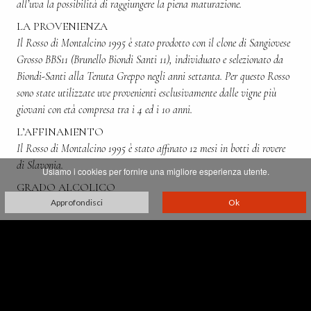
all’uva la possibilità di raggiungere la piena maturazione.
LA PROVENIENZA
Il Rosso di Montalcino 1995 è stato prodotto con il clone di Sangiovese
Grosso BBS11 (Brunello Biondi Santi 11), individuato e selezionato da
Biondi-Santi alla Tenuta Greppo negli anni settanta. Per questo Rosso
sono state utilizzate uve provenienti esclusivamente dalle vigne più
giovani con età compresa tra i 4 ed i 10 anni.
L’AFFINAMENTO
Il Rosso di Montalcino 1995 è stato affinato 12 mesi in botti di rovere
di Slavonia.
Usiamo i cookies per fornire una migliore esperienza utente.
GRADO ALCOLICO
Approfondisci
Ok
13,5%