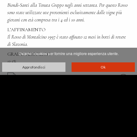
Biondi-Santi alla Tenuta Greppo negli anni settanta. Per questo Rosso
sono state utilizzate uve provenienti esclusivamente dalle vigne più
giovani con età compresa tra i 4 ed i 10 anni.
L’AFFINAMENTO
Il Rosso di Montalcino 1997 è stato affinato 12 mesi in botti di rovere
di Slavonia.
Usiamo i cookies per fornire una migliore esperienza utente.
GRADO ALCOLICO
13,5%
Approfondisci
Ok
Villa Greppo, 183,
53024 Montalcino - Siena - Italia
p. iva 00521610527