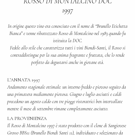
ROSSO DI MONTALCINO DOC
1997
In origine questo vino era conosciuto con il nome di “Brunello Etichetta
Bianca” e venne ribattezzato Rosso di Montalcino nel 1983 quando fu
istituita la DOC.
Fedele allo stile che caratterizza tutti i vini Biondi-Santi, il Rosso si
contraddistingue per la sua anima fragrante e fruttata, che lo rende
perfetto da degustarsi anche in giovane età.
L’ANNATA 1997
Andamento stagionale ottimale: un inverno freddo e piovoso seguito da
una primavera mediamente piovosa. Giugno e luglio asciutti e caldi
precedono un agosto caldo con tre piogge ristoratrici ben intervallate
mentre il mese di settembre rimane completamente asciutto.
LA PROVENIENZA
Il Rosso di Montalcino 1997 è stato prodotto con il clone di Sangiovese
Grosso BBS11 (Brunello Biondi Santi 11), individuato e selezionato da