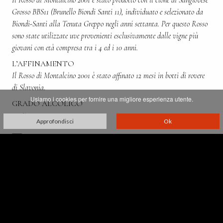
Grosso BBS11 (Brunello Biondi Santi 11), individuato e selezionato da
Biondi-Santi alla Tenuta Greppo negli anni settanta. Per questo Rosso
sono state utilizzate uve provenienti esclusivamente dalle vigne più
giovani con età compresa tra i 4 ed i 10 anni.
L’AFFINAMENTO
Il Rosso di Montalcino 2001 è stato affinato 12 mesi in botti di rovere
di Slavonia.
Usiamo i cookies per fornire una migliore esperienza utente.
GRADO ALCOLICO
13,5%
Approfondisci
Ok
Villa Greppo, 183,
53024 Montalcino - Siena - Italia
p. iva 00521610527