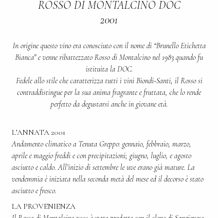
ROSSO DI MONTALCINO DOC
2001
In origine questo vino era conosciuto con il nome di “Brunello Etichetta
Bianca” e venne ribattezzato Rosso di Montalcino nel 1983 quando fu
istituita la DOC.
Fedele allo stile che caratterizza tutti i vini Biondi-Santi, il Rosso si
contraddistingue per la sua anima fragrante e fruttata, che lo rende
perfetto da degustarsi anche in giovane età.
L’ANNATA 2001
Andamento climatico a Tenuta Greppo: gennaio, febbraio, marzo,
aprile e maggio freddi e con precipitazioni; giugno, luglio, e agosto
asciutto e caldo. All’inizio di settembre le uve erano già mature. La
vendemmia è iniziata nella seconda metà del mese ed il decorso è stato
asciutto e fresco.
LA PROVENIENZA
Il Rosso di Montalcino 2001 è stato prodotto con il clone di Sangiovese