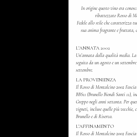
In origine questo vino era conosc
ribattezzato Rosso di M
Fedele allo stile che caratterizza tu
sua anima fragrante e fruttata, c
L’ANNATA 2002
Un’annata dalla qualità media. La
seguita da un agosto e un settembre
settembre.
LA PROVENIENZA
Il Rosso di Montalcino 2002 Fascia 
BBS11 (Brunello Biondi Santi 11), i
Greppo negli anni settanta. Per ques
vigneti, incluse quelle più vecchie,
Brunello e di Riserva.
L’AFFINAMENTO
Il Rosso di Montalcino 2002 Fascia R