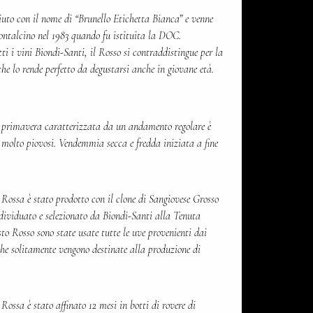
iuto con il nome di “Brunello Etichetta Bianca” e venne
ontalcino nel 1983 quando fu istituita la DOC.
tti i vini Biondi-Santi, il Rosso si contraddistingue per la
he lo rende perfetto da degustarsi anche in giovane età.
 primavera caratterizzata da un andamento regolare è
 molto piovosi. Vendemmia secca e fredda iniziata a fine
Rossa è stato prodotto con il clone di Sangiovese Grosso
ndividuato e selezionato da Biondi-Santi alla Tenuta
to Rosso sono state usate tutte le uve provenienti dai
 che solitamente vengono destinate alla produzione di
ossa è stato affinato 12 mesi in botti di rovere di