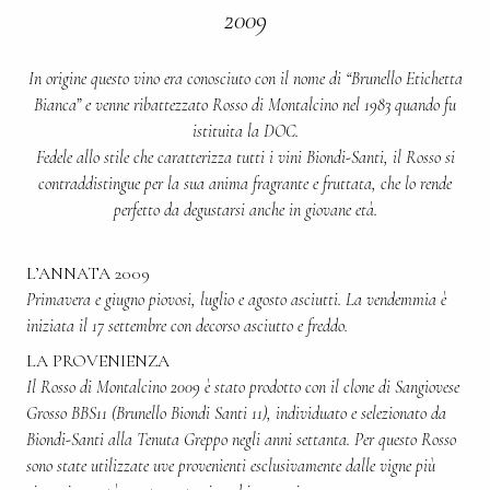
2009
In origine questo vino era conosciuto con il nome di “Brunello Etichetta
Bianca” e venne ribattezzato Rosso di Montalcino nel 1983 quando fu
istituita la DOC.
Fedele allo stile che caratterizza tutti i vini Biondi-Santi, il Rosso si
contraddistingue per la sua anima fragrante e fruttata, che lo rende
perfetto da degustarsi anche in giovane età.
L’ANNATA 2009
Primavera e giugno piovosi, luglio e agosto asciutti. La vendemmia è
iniziata il 17 settembre con decorso asciutto e freddo.
LA PROVENIENZA
Il Rosso di Montalcino 2009 è stato prodotto con il clone di Sangiovese
Grosso BBS11 (Brunello Biondi Santi 11), individuato e selezionato da
Biondi-Santi alla Tenuta Greppo negli anni settanta. Per questo Rosso
sono state utilizzate uve provenienti esclusivamente dalle vigne più