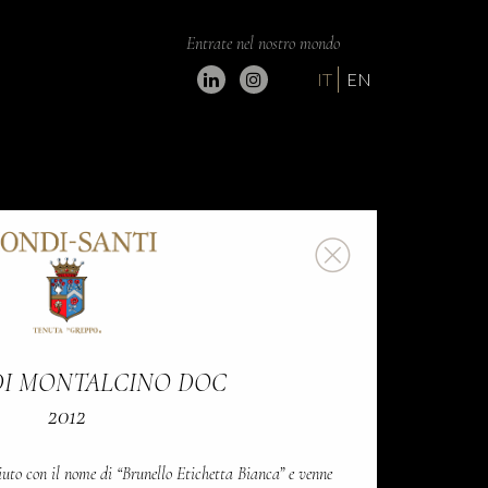
Entrate nel nostro mondo
IT
EN
DI MONTALCINO DOC
2012
iuto con il nome di “Brunello Etichetta Bianca” e venne