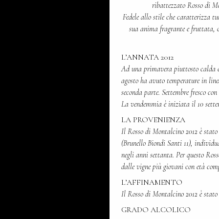
ribattezzato Rosso di M
Fedele allo stile che caratterizza tu
sua anima fragrante e fruttata, c
L’ANNATA 2012
Ad una primavera piuttosto calda è s
agosto ha avuto temperature in linea
seconda parte. Settembre fresco con
La vendemmia è iniziata il 10 sette
LA PROVENIENZA
Il Rosso di Montalcino 2012 è stato
(Brunello Biondi Santi 11), individ
negli anni settanta. Per questo Ross
dalle vigne più giovani con età comp
L’AFFINAMENTO
Il Rosso di Montalcino 2012 è stato 
GRADO ALCOLICO