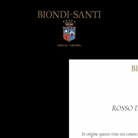
ROSSO 
In origine questo vino era conosc