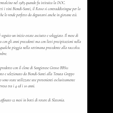
ontalcino nel 1983 quando fu istituita la DOC.
tti i vini Biondi-Santi, il Rosso si contraddistingue per la
he lo rende perfetto da degustarsi anche in giovane età.
eguito un inizio estate asciutto e soleggiato. Il mese di
 con gli anni precedenti ma con lievi precipitazioni nella
 qualche pioggia nella settimana precedente alla raccolta.
mbre.
 prodotto con il clone di Sangiovese Grosso BBS11
uato e selezionato da Biondi-Santi alla Tenuta Greppo
o sono state utilizzate uve provenienti esclusivamente
resa tra i 4 ed i 10 anni.
affinato 12 mesi in botti di rovere di Slavonia.