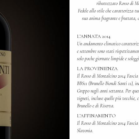
ribattezzato Rosso di M
Fedele allo stile che caratterizza tu
sua anima fragrante e fruttata, c
L’ANNATA 2014
Un andamento climatico caratteriz
e settembre sono stati rispettivamen
solo poche giornate limpide e solegg
LA PROVENIENZA
Il Rosso di Montalcino 2014 Fascia 
BBS11 (Brunello Biondi Santi 11), i
Greppo negli anni settanta. Per ques
vigneti, incluse quelle più vecchie,
Brunello e di Riserva.
L’AFFINAMENTO
Il Rosso di Montalcino 2014 Fascia R
Slavonia.