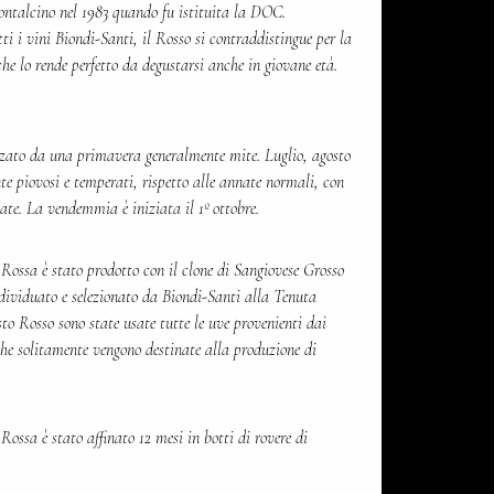
ontalcino nel 1983 quando fu istituita la DOC.
tti i vini Biondi-Santi, il Rosso si contraddistingue per la
he lo rende perfetto da degustarsi anche in giovane età.
zato da una primavera generalmente mite. Luglio, agosto
te piovosi e temperati, rispetto alle annate normali, con
iate. La vendemmia è iniziata il 1º ottobre.
Rossa è stato prodotto con il clone di Sangiovese Grosso
ndividuato e selezionato da Biondi-Santi alla Tenuta
to Rosso sono state usate tutte le uve provenienti dai
 che solitamente vengono destinate alla produzione di
ossa è stato affinato 12 mesi in botti di rovere di