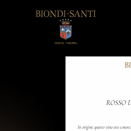
ROSSO 
In origine questo vino era conosc