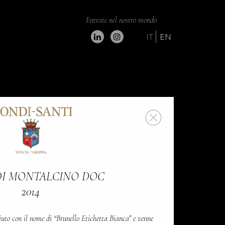
Entrate nel nostro mondo
IT
EN
DI MONTALCINO DOC
2014
iuto con il nome di “Brunello Etichetta Bianca” e venne