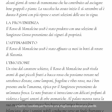
alcuni giorni di vento di tramontana che ha contribuito ad asciugare
bene grappoli e piante. La raccolta ha avuto inizio il 16 settembre ed è
durata 8 giorni con più riprese e severi selezioni delle uve in vigna.
LA PROVENIENZA
Il Rosso di Montalcino 2018 è stato prodotto con una selezione di
Sangiovese Grosso proveniente dai vigneti di proprietà.
L’AFFINAMENTO
Il Rosso di Montalcino 2018 è stato affinato 12 mesi in botti di rovere
di Slavonia.
L’EMOZIONE
Un vino dal carattere schietto, il Rosso di Montalcino 2018 rivela
aromi di quei piccoli frutti a bacca rossa che possiamo trovare nel
sottobosco d’estate, come lamponi, fragoline e ribes rosso, ma è ben
presente anche l’amarena, tipica per il Sangiovese proveniente da
un’annata fresca. Le note fruttate si intrecciano con delicati profumi di
violetta e leggeri sentori di erbe aromatiche. Al palato mostra tutta la
sua energia con una vivace freschezza e un’anima fruttata ben
Usiamo i cookies per fornire una migliore esperienza utente.
bilanciata, dove i tannini nobili conducono verso un finale fragrante e