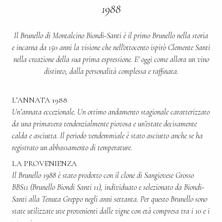
1988
Il Brunello di Montalcino Biondi-Santi è il primo Brunello nella storia
e incarna da 150 anni la visione che nell'ottocento ispirò Clemente Santi
nella creazione della sua prima espressione. E' oggi come allora un vino
distinto, dalla personalità complessa e raffinata.
L’ANNATA 1988
Un’annata eccezionale. Un ottimo andamento stagionale caratterizzato
da una primavera tendenzialmente piovosa e un’estate decisamente
calda e asciutta. Il periodo vendemmiale è stato asciutto anche se ha
registrato un abbassamento di temperature.
LA PROVENIENZA
Il Brunello 1988 è stato prodotto con il clone di Sangiovese Grosso
BBS11 (Brunello Biondi Santi 11), individuato e selezionato da Biondi-
Santi alla Tenuta Greppo negli anni settanta. Per questo Brunello sono
state utilizzate uve provenienti dalle vigne con età compresa tra i 10 e i