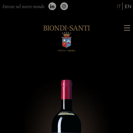
IT
EN
Entrate nel nostro mondo