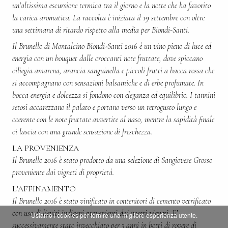
un’altissima escursione termica tra il giorno e la notte che ha favorito
la carica aromatica. La raccolta è iniziata il 19 settembre con oltre
una settimana di ritardo rispetto alla media per Biondi-Santi.
Il Brunello di Montalcino Biondi-Santi 2016 è un vino pieno di luce ed
energia con un bouquet dalle croccanti note fruttate, dove spiccano
ciliegia amarena, arancia sanguinella e piccoli frutti a bacca rossa che
si accompagnano con sensazioni balsamiche e di erbe profumate. In
bocca energia e dolcezza si fondono con eleganza ed equilibrio. I tannini
setosi accarezzano il palato e portano verso un retrogusto lungo e
coerente con le note fruttate avvertite al naso, mentre la sapidità finale
ci lascia con una grande sensazione di freschezza.
LA PROVENIENZA
Il Brunello 2016 è stato prodotto da una selezione di Sangiovese Grosso
proveniente dai vigneti di proprietà.
L’AFFINAMENTO
Il Brunello 2016 è stato vinificato in contenitori di cemento vetrificato
con uso di lieviti indigeni provenienti dai nostri vigneti. E’
Usiamo i cookies per fornire una migliore esperienza utente.
successivamente stato invecchiato per 3 anni in botti di rovere di