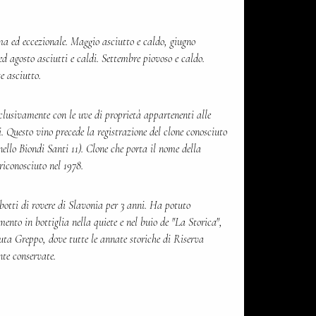
a ed eccezionale. Maggio asciutto e caldo, giugno
d agosto asciutti e caldi. Settembre piovoso e caldo.
 asciutto.
clusivamente con le uve di proprietà appartenenti alle
i. Questo vino precede la registrazione del clone conosciuto
llo Biondi Santi 11). Clone che porta il nome della
riconosciuto nel 1978.
botti di rovere di Slavonia per 3 anni. Ha potuto
mento in bottiglia nella quiete e nel buio de "La Storica",
uta Greppo, dove tutte le annate storiche di Riserva
te conservate.