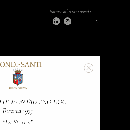
Entrate nel nostro mondo
IT
EN
 DI MONTALCINO DOC
Riserva 1977
"La Storica"