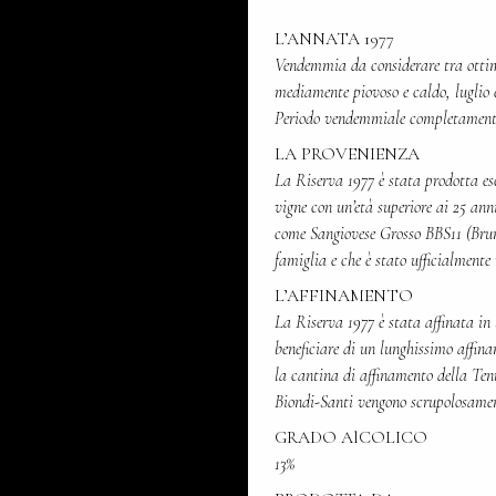
L’ANNATA 1977
Vendemmia da considerare tra ottim
mediamente piovoso e caldo, luglio e
Periodo vendemmiale completamente
LA PROVENIENZA
La Riserva 1977 è stata prodotta es
vigne con un’età superiore ai 25 ann
come Sangiovese Grosso BBS11 (Brune
famiglia e che è stato ufficialmente 
L’AFFINAMENTO
La Riserva 1977 è stata affinata in 
beneficiare di un lunghissimo affina
la cantina di affinamento della Ten
Biondi-Santi vengono scrupolosamen
GRADO AlCOLICO
13%