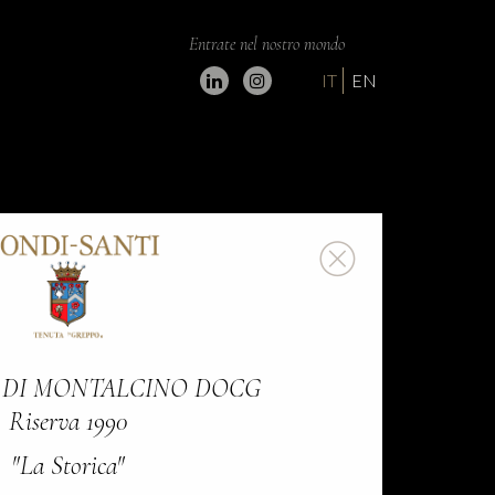
Entrate nel nostro mondo
IT
EN
 DI MONTALCINO DOCG
Riserva 1990
"La Storica"