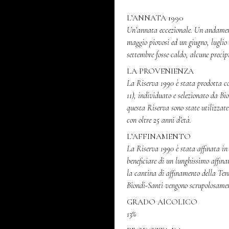
L’ANNATA 1990
Un’annata eccezionale. Un andament
maggio piovosi ed un giugno, luglio
settembre fosse caldo, alcune preci
LA PROVENIENZA
La Riserva 1990 è stata prodotta co
11), individuato e selezionato da Bi
questa Riserva sono state utilizzate
con oltre 25 anni d’età.
L’AFFINAMENTO
La Riserva 1990 è stata affinata in 
beneficiare di un lunghissimo affina
la cantina di affinamento della Ten
Biondi-Santi vengono scrupolosamen
GRADO AlCOLICO
13%