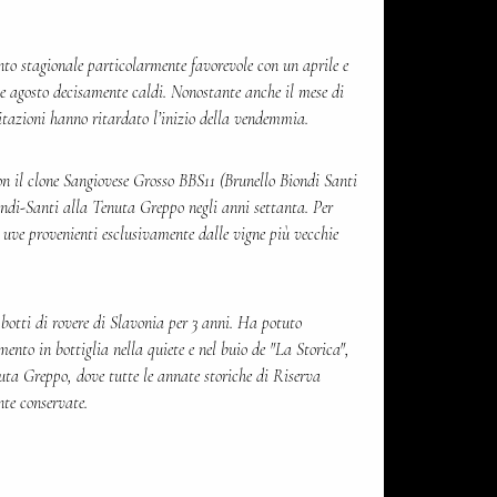
o stagionale particolarmente favorevole con un aprile e
 e agosto decisamente caldi. Nonostante anche il mese di
pitazioni hanno ritardato l’inizio della vendemmia.
n il clone Sangiovese Grosso BBS11 (Brunello Biondi Santi
ondi-Santi alla Tenuta Greppo negli anni settanta. Per
 uve provenienti esclusivamente dalle vigne più vecchie
botti di rovere di Slavonia per 3 anni. Ha potuto
mento in bottiglia nella quiete e nel buio de "La Storica",
uta Greppo, dove tutte le annate storiche di Riserva
te conservate.