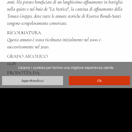
anni. Ha potuto beneficiare di un lunghissimo affinamento in bottiglia
nella quiete e nel buio de "La Storica", la cantina di affinamento della
Tenuta Greppo, dove tutte le annate storiche di Riserva Biondi-Santi
vengono scrupolosamente conservate.
RICOLMATURA
Questa annata è stata ricolmata inizialmente nel 2000 e
successivamente nel 2020.
GRADO AlCOLICO
12,5%
Usiamo i cookies per fornire una migliore esperienza utente.
PRODOTTA DA:
Franco Biondi Santi
Approfondisci
Ok
Villa Greppo, 183,