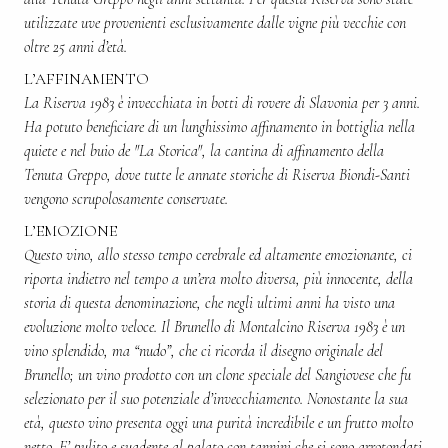
utilizzate uve provenienti esclusivamente dalle vigne più vecchie con
oltre 25 anni d’età.
L’AFFINAMENTO
La Riserva 1983 è invecchiata in botti di rovere di Slavonia per 3 anni.
Ha potuto beneficiare di un lunghissimo affinamento in bottiglia nella
quiete e nel buio de "La Storica", la cantina di affinamento della
Tenuta Greppo, dove tutte le annate storiche di Riserva Biondi-Santi
vengono scrupolosamente conservate.
L’EMOZIONE
Questo vino, allo stesso tempo cerebrale ed altamente emozionante, ci
riporta indietro nel tempo a un’era molto diversa, più innocente, della
storia di questa denominazione, che negli ultimi anni ha visto una
evoluzione molto veloce. Il Brunello di Montalcino Riserva 1983 è un
vino splendido, ma “nudo”, che ci ricorda il disegno originale del
Brunello; un vino prodotto con un clone speciale del Sangiovese che fu
selezionato per il suo potenziale d’invecchiamento. Nonostante la sua
età, questo vino presenta oggi una purità incredibile e un frutto molto
netto. E’ pulito e suadente al palato con tannini che si sono arrotondati