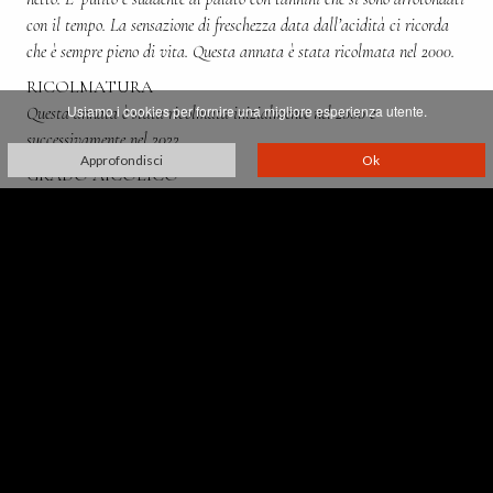
con il tempo. La sensazione di freschezza data dall’acidità ci ricorda
che è sempre pieno di vita. Questa annata è stata ricolmata nel 2000.
RICOLMATURA
Usiamo i cookies per fornire una migliore esperienza utente.
Questa annata è stata ricolmata inizialmente nel 2000 e
successivamente nel 2022.
Approfondisci
Ok
GRADO AlCOLICO
13%
PRODOTTA DA:
Franco Biondi Santi
Villa Greppo, 183,
53024 Montalcino - Siena - Italia